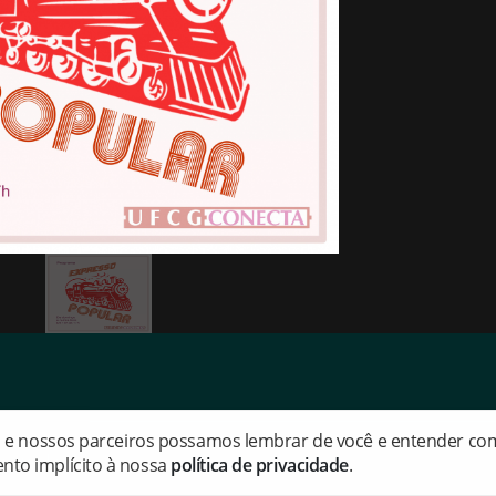
s e nossos parceiros possamos lembrar de você e entender como
eservados.
nto implícito à nossa
política de privacidade
.