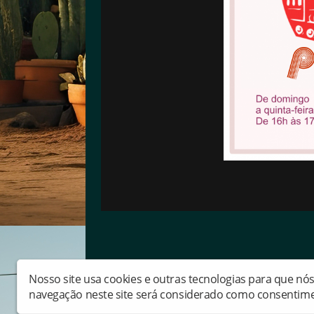
Nosso site usa cookies e outras tecnologias para que nó
Copyright © Ufcgconecta - Todos os direitos r
navegação neste site será considerado como consentime