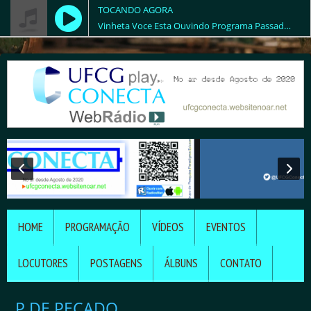
TOCANDO AGORA
Vinheta Voce Esta Ouvindo Programa Passado de Volta - UFCG CONECTA -
HOME
PROGRAMAÇÃO
VÍDEOS
EVENTOS
LOCUTORES
POSTAGENS
ÁLBUNS
CONTATO
P DE PECADO