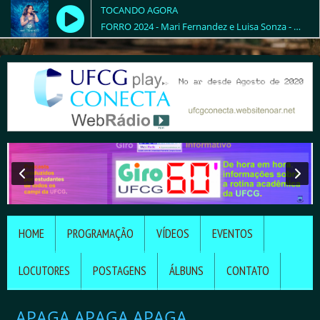
TOCANDO AGORA
FORRO 2024 - Mari Fernandez e Luisa Sonza - DEIXA EU VIVER
HOME
PROGRAMAÇÃO
VÍDEOS
EVENTOS
LOCUTORES
POSTAGENS
ÁLBUNS
CONTATO
APAGA APAGA APAGA